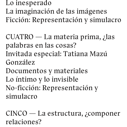
Cuerpo de obra: el fin es el 
comienzo.
PARA QUIÉN
Dirigido tanto para creadores de 
cualquier disciplina como para 
curiosos interesados en los procesos 
artísticos en general. 
REQUISITOS
Querer profundizar en los procesos 
creativos partiendo de casos de 
estudio específicos y tener interés 
en la investigación artística en 
general. No hace falta tener un 
proyecto personal en curso, ni 
ningún conocimiento previo 