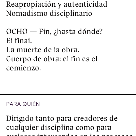
vínculo con los fenómenos 
sobrenaturales y postnaturales a 
través de investigaciones artísticas. 
Su trabajo fue presentado en 
Amsterdam, Basel, Barcelona, 
Berlín, Bogotá, Buenos Aires, Lima, 
Nueva York, Tokio, Montreal, Río de 
Janeiro y San Pablo. Vive en Berlín. 
— 
www.juliangalay.com
INVITADAS
Celeste Rojas Mugica
(chilena/argentina) es artista visual, 
fotógrafa y cineasta, Máster en 
Creación Cinematográfica de la 
Elías Querejeta Zine Eskola (País 
Vasco). En su obra investiga sobre 
las relaciones entre memoria, 
violencia e imaginarios sobre el 