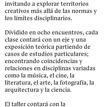
Valeria Mata. Junto a ellas, 
exploraremos la intersección entre 
imagen, sonido y lenguaje, 
partiendo desde sus contrapartes: 
lo invisible, lo inaudible y lo 
CONTENIDOS
UNO — La hoja en blanco, ¿existe 
un origen?

Antecedentes

Exceso y repetición 

Coincidencias, correspondencias e 
investigaciones personales

DOS — El desecho, ¿ensayo y error?

La práctica diaria

Descomposición y derivas creativas

Caminar, escribir y escuchar