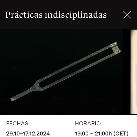
Prácticas indisciplinadas
FECHAS
HORARIO
29.10–17.12.2024
19:00 – 21:00h (CET)
SESIONES
IDIOMA
Martes
Castellano
FORMATO
ALUMNES
Online
20+1