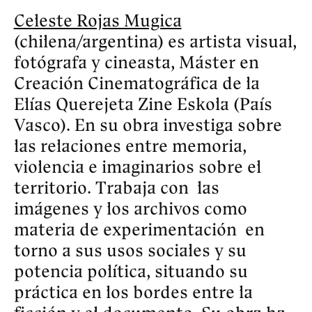
antropología del viaje y del 
movimiento, y la dimensión política 
y cultural de la comida. Ha 
compartido talleres y organizado 
grupos de estudio y exploración 
alrededor de estos temas. Publicó 
plagie, copie, manipule, robe, 
reescriba este libro (2018) y Todo lo 
que se mueve (2020).
INICIO
DISCORD
AVISO LEGAL
MAIL
INSTAGRAM