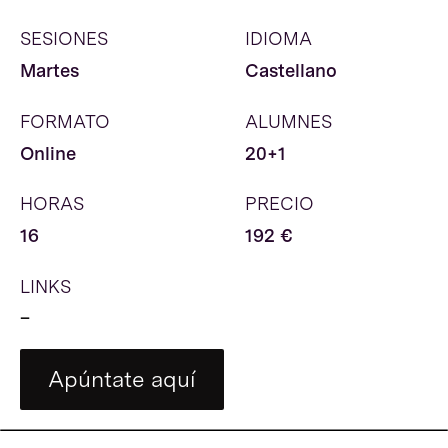
HORAS
PRECIO
16
192 €
LINKS
–
Apúntate aquí
SINOPSIS
Taller teórico sobre los 
procesos de creación de obra y 
las investigaciones artísticas.
DESCRIPCIÓN
Este taller aborda los procesos de 
creación y la investigación artística, 
con el objetivo de profundizar en 
las complejas relaciones entre los 