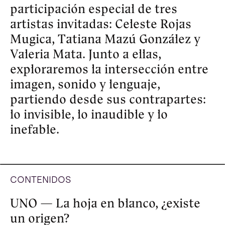
TRES — El accidente, ¿existe una 
relación entre la sorpresa y la 
belleza?

Invitada especial: Celeste Rojas 
Mugica 

Lo inesperado

La imaginación de las imágenes

Ficción: Representación y simulacro

CUATRO — La materia prima, ¿las 
palabras en las cosas? 

Invitada especial: Tatiana Mazú 
González

Documentos y materiales

Lo íntimo y lo invisible

No-ficción: Representación y 
simulacro

CINCO — La estructura, ¿componer 
relaciones?  
