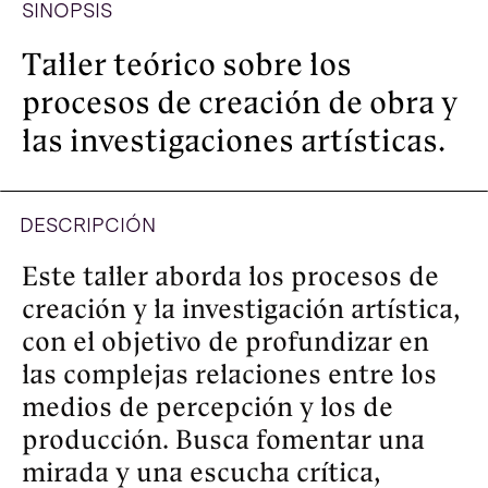
medios de percepción y los de 
producción. Busca fomentar una 
mirada y una escucha crítica, 
invitando a explorar territorios 
creativos más allá de las normas y 
los límites disciplinarios.

Dividido en ocho encuentros, cada 
clase contará con un eje y una 
exposición teórica partiendo de 
casos de estudios particulares; 
encontrando coincidencias y 
relaciones en disciplinas variadas 
como la música, el cine, la 
literatura, el arte, la fotografía, la 
arquitectura y la ciencia. 

El taller contará con la 
participación especial de tres 
artistas invitadas: Celeste Rojas 
Mugica, Tatiana Mazú González y 