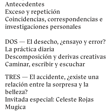
Intuición y complejidad 

La técnica de las variaciones

Yuxtaposición y montaje

SEIS — El silencio y el ruido, ¿quién 
escucha?  

Lo inaudible

Medios de percepción y medios de 
producción

Perspectivas y escucha crítica

SIETE — El robo, ¿inventar o 
encontrar? 

Invitada especial: Valeria Mata. 

Especialistas y diletantes

Reapropiación y autenticidad

Nomadismo disciplinario

OCHO — Fin, ¿hasta dónde?  

El final. 

La muerte de la obra. 
