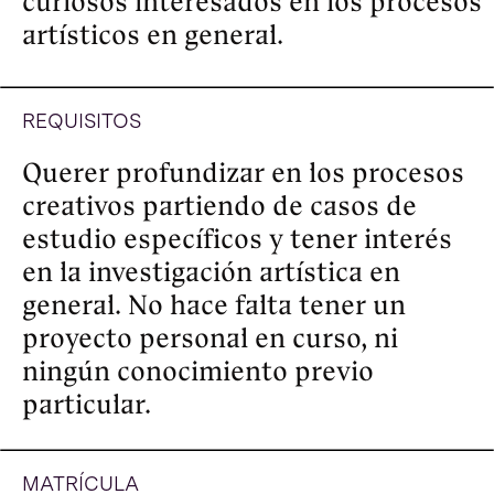
territorio. Trabaja con  las 
imágenes y los archivos como 
materia de experimentación  en 
torno a sus usos sociales y su 
potencia política, situando su 
práctica en los bordes entre la 
ficción y el documento. Su obra ha 
sido reconocida con los Premios 
Nacional de Fotografía Joven (CL, 
2017); Premio Bienal Arte Joven de 
Buenos Aires (ARG, 2017) y Premio 
a la Creación Latinoamericana de la 
Bienal de Imagen en Movimiento 
(ARG, 2018), entre otros. 
Recientemente ha exhibido su 
trabajo en FIDMarseille, DocLisboa 
(PT), Ars Electronica (AUT), Les 
Rencontres d’ Arles (FR), FICUNAM 
(MX), Bienal de Imagen en 
Movimiento (ARG), Festival de Cine 
de San Sebastián (ES), BIENALSUR 