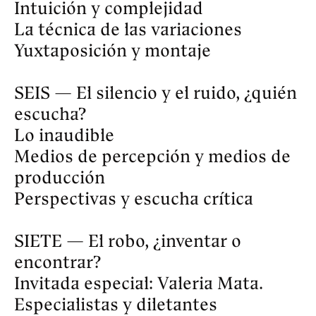
particular. 
MATRÍCULA
Solicitud de beca: 01.10-11.10.2024
Inscripción: 01.10–21.10.2024
Matriculación: 22.10.2024
PROFESOR
Julián Galay
Julián Galay (Buenos Aires) es un 
compositor “indisciplinado” que 
trabaja con sonido, imágenes y 
lenguaje en diferentes formatos 
como conciertos, performance, 
instalación, edición y cine 
experimental. Su cuerpo de obra 
explora el inconsciente de los 
espacios arquitectónicos, las 
instituciones científicas y su 