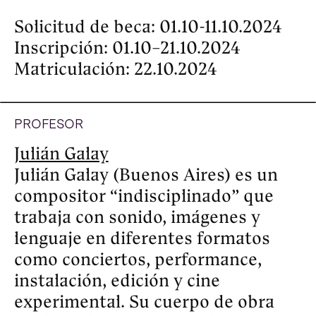
y FICValdivia (CL), entre otros. Su 
primer largometraje, Una sombra 
oscilante, se estrenó en 
FIDMarseille (FR, 2024), recibiendo 
la Mención Especial del Jurado.  
Tatiana Mazú González
 nació en 
Buenos Aires, en 1989. Vive en las 
afueras de la ciudad entre gatos y 
plantas. Es cineasta documental-
experimental, docente y trabaja con 
la imagen y el sonido en un sentido 
amplio. Activista feminista y de 
izquierda, que alguna vez quiso ser 
bióloga o geógrafa: hoy su 
imaginario explora los vínculos 
entre las personas y los espacios, lo 
microscópico y lo inmenso, lo 
personal y lo político, lo infantil y lo 
oscuro. Filma, fotografía, dibuja, 
diseña y cose. Es parte del colectivo 