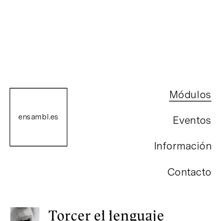
Módulos
Octubre – Diciembre 2024
Prácticas indisciplinadas
ensambl.es
Eventos
#8 sesiones #online
Marzo – Mayo 2024
Información
Torcer el lenguaje
#bimensual #online
Contacto
Jugar contra la máquina
#bimensual #online