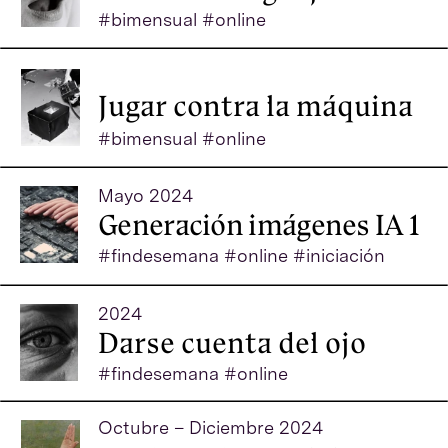
Mayo 2024
Generación imágenes IA 1
#findesemana #online #iniciación
2024
Darse cuenta del ojo
#findesemana #online
Octubre – Diciembre 2024
Conjugaciones del futuro
#bimensual #online
2025
Arqueologías del sonido
#bimensual #online
AVISO LEGAL
DISCORD
MAIL
INSTAGRAM